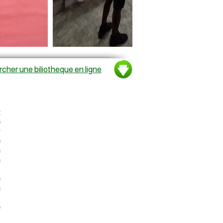
cher une biliotheque en ligne
t
e
r
e
n
n
e
u
s
e