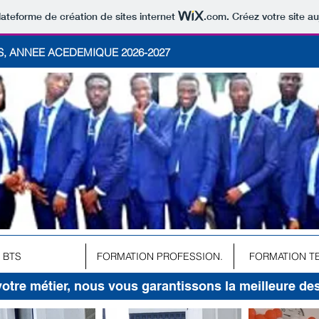
lateforme de création de sites internet
.com
. Créez votre site au
, ANNEE ACEDEMIQUE 2026-2027
BTS
FORMATION PROFESSION.
FORMATION T
votre métier, nous vous garantissons la meilleure de