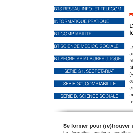
BTS RESEAU INFO. ET TELECOM.
INFORMATIQUE PRATIQUE
L
f
BT COMPTABILITE
BT SCIENCE MEDICO SOCIALE
L
a
BT SECRETARIAT BUREAUTIQUE
é
p
SERIE G1, SECRETARIAT
(
o
SERIE G2, COMPTABILITE
c
e
SERIE B, SCIENCE SOCIALE
r
Se former pour (re)trouver
La formation continue contribue