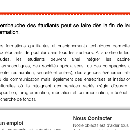
’embauche des étudiants peut se faire dès la fin de le
ormation
.
es formations qualifiantes et enseignements techniques permette
ux étudiants de postuler dans tous les secteurs. A la sortie de leu
tudes, les étudiants peuvent ainsi intégrer les cabine
harmaceutiques, des sociétés spécialisées ou des compagnies 
vente, restauration, sécurité et autres), des agences événementiell
u de communication mais également des entreprises et institutio
ulturelles où ils rejoignent des services variés (régie d’œuvre 
xposition, programmation, médiation et communication, mécénat 
echerche de fonds).
Nous Contacter
 un emploi
Notre objectif est d’aider tou
 à entretenir et adapter vos