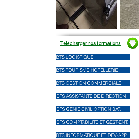
Télécharger nos formations
BTS LOGISTIQUE
BTS TOURISME HOTELLERIE
BTS GESTION COMMERCIALE
BTS ASSISTANTE DE DIRECTION
BTS GENIE CIVIL OPTION BAT.
BTS COMPTABILITE ET GEST-ENT.
BTS INFORMATIQUE ET DEV-APP