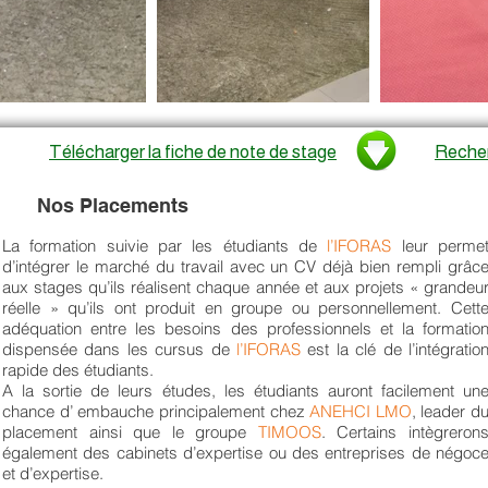
Télécharger la fiche de note de stage
Recher
Nos Placements
La formation suivie par les étudiants de
l’IFORAS
leur perme
d’intégrer le marché du travail avec un CV déjà bien rempli grâc
aux stages qu’ils réalisent chaque année et aux projets « grandeu
réelle » qu’ils ont produit en groupe ou personnellement. Cett
adéquation entre les besoins des professionnels et la formatio
dispensée dans les cursus de
l’IFORAS
est la clé de l’intégratio
rapide des étudiants.
A la sortie de leurs études, les étudiants auront facilement un
chance d’ embauche principalement chez
ANEHCI LMO
, leader
d
placement ainsi que le groupe
TIMOOS
. Certains intègreron
également des cabinets d’expertise ou des entreprises de négoc
et d’expertise.