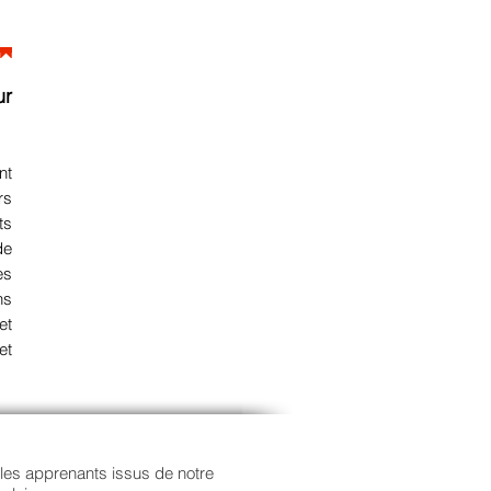
ur
nt
rs
ts
de
es
ns
et
et
s les apprenants issus de notre