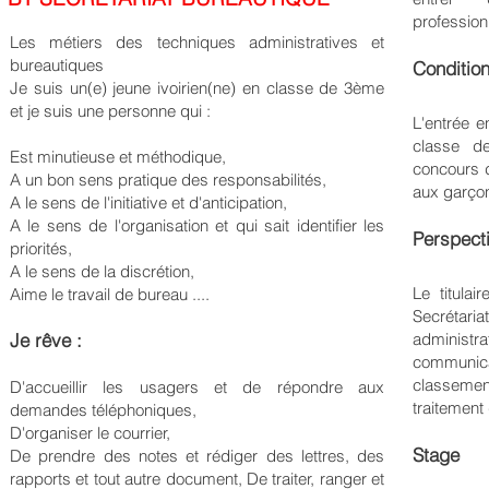
profession
Les métiers des techniques administratives et
bureautiques
Conditio
Je suis un(e) jeune ivoirien(ne) en classe de 3ème
et je suis une personne qui :
L'entrée e
classe d
Est minutieuse et méthodique,
concours d
A un bon sens pratique des responsabilités,
aux garçons
A le sens de l'initiative et d'anticipation,
A le sens de l'organisation et qui sait identifier les
Perspect
priorités,
A le sens de la discrétion,
Le titulai
Aime le travail de bureau ....
Secrétar
Je rêve :
administra
communicat
classemen
D'accueillir les usagers et de répondre aux
traitement 
demandes téléphoniques,
D'organiser le courrier,
Stage
De prendre des notes et rédiger des lettres, des
rapports et tout autre document, De traiter, ranger et