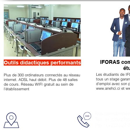
IFORAS com
Outils didactiques performants
ét
Les étudiants de IF
Plus de 300 ordinateurs connectés au réseau
tous un stage garan
internet. ADSL haut débit. Plus de 48 salles
d'emploi avec son p
de cours. Réseau WIFI gratuit au sein de
www.anehci.ci
et
ww
l'établissement
IFORAS
Nos coordonnée
Cocody CHU Nord
Tél : (+225) 272
06 BP 1496 Abidjan 06
Fax : (+225) 27 
Côte d'Ivoire